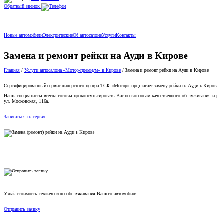
Обратный звонок
Новые автомобили
Электрические
Об автосалоне
Услуги
Контакты
Замена и ремонт рейки на Ауди в Кирове
Главная
/
Услуги автосалона «Мотор-премиум» в Кирове
/
Замена и ремонт рейки на Ауди в Кирове
Сертифицированный сервис дилерского центра ТСК «Мотор» предлагает замену рейки на Ауди в Кирове
Наши специалисты всегда готовы проконсультировать Вас по вопросам качественного обслуживания и 
ул. Московская, 116а.
Записаться на сервис
Узнай стоимость технического обслуживания Вашего автомобиля
Отправить заявку