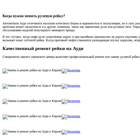
Когда нужно менять рулевую рейку?
Автомобили Ауди отличаются высоким качеством сборки и надежностью в эксплуатации, но в силу разл
проблема может заключаться и в других элементах, таких как наконечник руля или рулевые тяги. Опре
обслуживании моделей популярного немецкого бренда.
В тех случаях, когда люфт руля существенно вырос и при малейших неровностях на дороге ощутимы у
вызывает износ зубчатой рейки. Когда причиной люфта становится разъедающая втулку коррозия, исп
Качественный ремонт рейки на Ауди
Специалисты нашего сервисного центра выполнят профессиональный ремонт или замену рулевой рейки