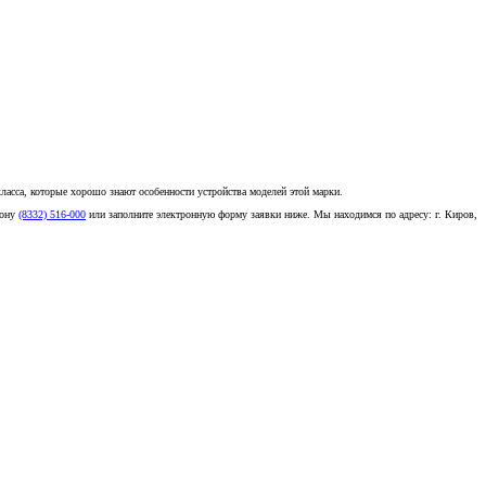
асса, которые хорошо знают особенности устройства моделей этой марки.
фону
(8332) 516-000
или заполните электронную форму заявки ниже. Мы находимся по адресу: г. Киров,