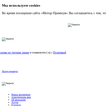
Мы используем cookies
Во время посещения сайта «Мотор-Премиум» Вы соглашаетесь с тем, чт
вление их третьим лицам
и ознакомлен (-а) c
Политикой
Мотор-премиум
Новые автомобили
Электрические авто
Об автосалоне
Услуги
Контакты