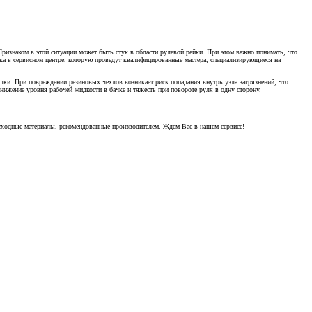
ризнаком в этой ситуации может быть стук в области рулевой рейки. При этом важно понимать, что
ика в сервисном центре, которую проведут квалифицированные мастера, специализирующиеся на
лки. При повреждении резиновых чехлов возникает риск попадания внутрь узла загрязнений, что
нижение уровня рабочей жидкости в бачке и тяжесть при повороте руля в одну сторону.
сходные материалы, рекомендованные производителем. Ждем Вас в нашем сервисе!