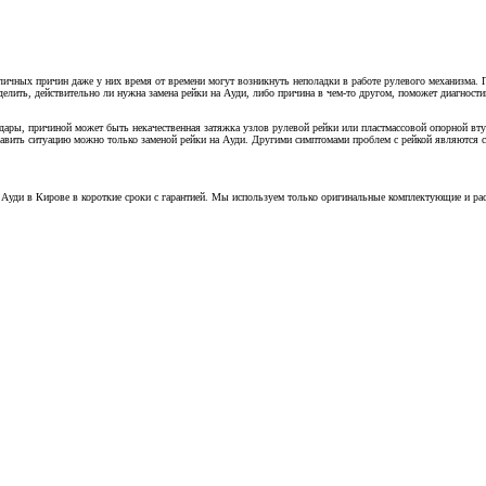
ичных причин даже у них время от времени могут возникнуть неполадки в работе рулевого механизма. П
делить, действительно ли нужна замена рейки на Ауди, либо причина в чем-то другом, поможет диагност
дары, причиной может быть некачественная затяжка узлов рулевой рейки или пластмассовой опорной вту
равить ситуацию можно только заменой рейки на Ауди. Другими симптомами проблем с рейкой являются с
 Ауди в Кирове в короткие сроки с гарантией. Мы используем только оригинальные комплектующие и ра